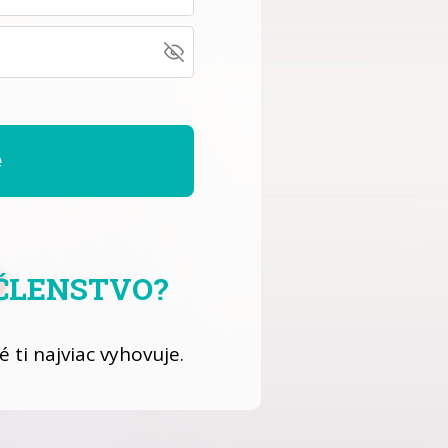
e
ČLENSTVO?
ré ti najviac vyhovuje.