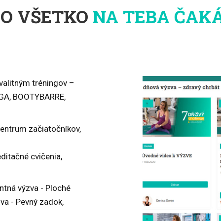
O VŠETKO
NA TEBA ČAKÁ
alitným tréningov –
OGA, BOOTYBARRE,
entrum začiatočníkov,
ditačné cvičenia,
ntná výzva - Ploché
zva - Pevný zadok,