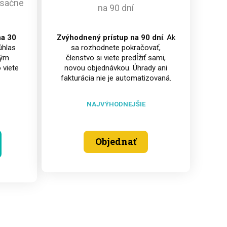
esačne
na 90 dní
na 30
Zvýhodnený prístup na 90 dní
. Ak
úhlas
sa rozhodnete pokračovať,
ným
členstvo si viete predĺžiť sami,
 viete
novou objednávkou. Úhrady ani
fakturácia nie je automatizovaná.
NAJVÝHODNEJŠIE
Objednať