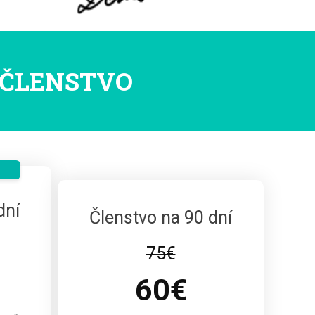
E ČLENSTVO
dní
Členstvo na 90 dní
75€
60€