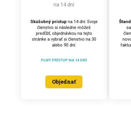
na 14 dní
Skúšobný prístup
na 14 dní. Svoje
Štand
členstvo si následne môžeš
sa
predĺžiť, objednávkou na tejto
člen
stránke a vybrať si členstvo na 30
novo
alebo 90 dní.
faktu
PLNÝ PRÍSTUP NA 14 DNÍ
Objednať