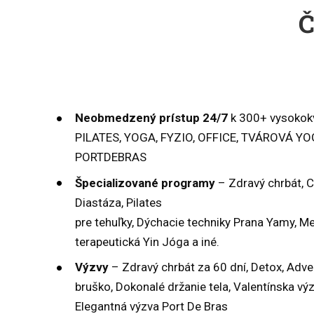
Č
Neobmedzený prístup 24/7
k 300+ vysokokv
PILATES, YOGA, FYZIO, OFFICE, TVÁROVÁ Y
PORTDEBRAS
Špecializované programy
– Zdravý chrbát, C
Diastáza, Pilates
pre tehuľky, Dýchacie techniky Prana Yamy, Me
terapeutická Yin Jóga a iné.
Výzvy
– Zdravý chrbát za 60 dní, Detox, Adve
bruško, Dokonalé držanie tela, Valentínska vý
Elegantná výzva Port De Bras