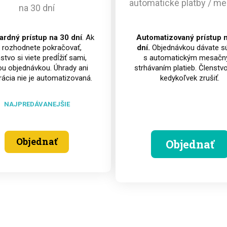
automatické platby / m
na 30 dní
ardný prístup na 30 dní
. Ak
Automatizovaný prístup 
 rozhodnete pokračovať,
dní.
Objednávkou dávate s
stvo si viete predĺžiť sami,
s automatickým mesač
u objednávkou. Úhrady ani
strhávaním platieb. Členstvo
rácia nie je automatizovaná.
kedykoľvek zrušiť.
NAJPREDÁVANEJŠIE
Objednať
Objednať