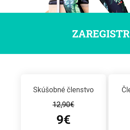
ZAREGISTR
Skúšobné členstvo
Čl
12,90€
9€