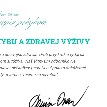
YBU A ZDRAVEJ VÝŽIVY
a a do svojho zdravia. Urob prvý krok a vydaj sa
om si túžil/a. Náš elitný tím odborníkov je
zdolávať akékoľvek prekážky. Spolu to dokážeme!
y otvorené. Tešíme sa na teba!"