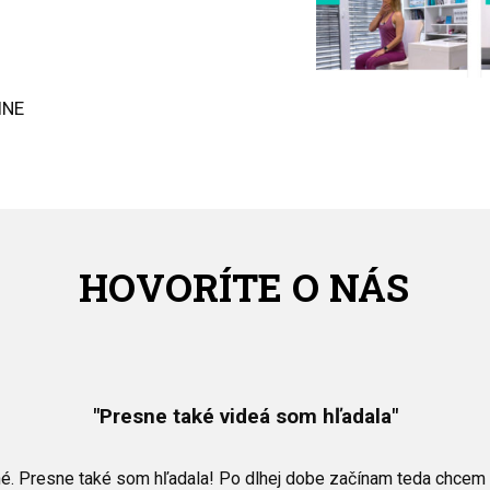
INE
HOVORÍTE O NÁS
"Presne také videá som hľadala"
"Opäť sa cítim pružnejšia :)"
"Teším sa, že som tu."
"Som veľmi spokojná"
"To sa len tak nevidí!"
"Skvelá produkcia"
sné. Presne také som hľadala! Po dlhej dobe začínam teda chcem 