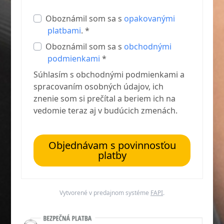
Oboznámil som sa s
opakovanými
platbami
. *
Oboznámil som sa s
obchodnými
podmienkami
*
Súhlasím s obchodnými podmienkami a
spracovaním osobných údajov, ich
znenie som si prečítal a beriem ich na
vedomie teraz aj v budúcich zmenách.
Objednávam s povinnosťou
platby
Vytvorené v predajnom systéme
FAPI
.