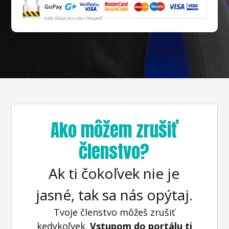
Ako môžem zrušiť
členstvo?
Ak ti čokoľvek nie je
jasné, tak sa nás opýtaj.
Tvoje členstvo môžeš zrušiť
kedykoľvek.
Vstupom do portálu ti