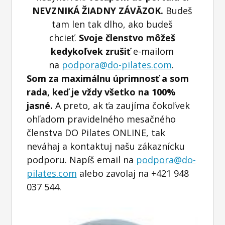
NEVZNIKÁ ŽIADNY ZÁVÄZOK.
Budeš
tam len tak dlho, ako budeš
chcieť.
Svoje členstvo môžeš
kedykoľvek zrušiť
e-mailom
na
podpora@do-pilates.com
.
Som za maximálnu úprimnosť a som
rada, keď je vždy všetko na 100%
jasné.
A preto, ak ťa zaujíma čokoľvek
ohľadom pravidelného mesačného
členstva DO Pilates ONLINE, tak
neváhaj a kontaktuj našu zákaznícku
podporu. Napíš email na
podpora@do-
pilates.com
alebo zavolaj na +421 948
037 544.