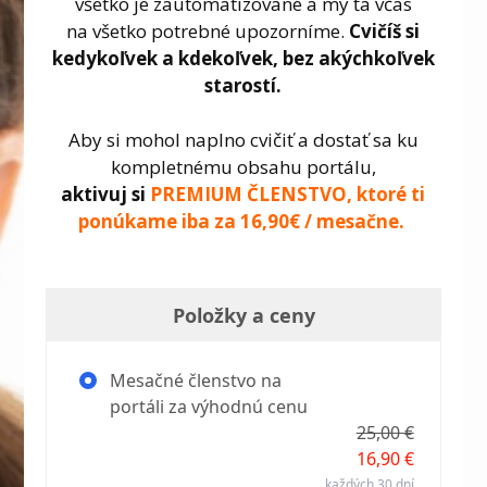
všetko je zautomatizované a my ťa včas
na všetko potrebné upozorníme.
Cvičíš si
kedykoľvek a kdekoľvek, bez akýchkoľvek
starostí.
Aby si mohol naplno cvičiť a dostať sa ku
kompletnému obsahu portálu,
aktivuj si
PREMIUM ČLENSTVO, ktoré ti
ponúkame iba za 16,90€ / mesačne.
Položky a ceny
Mesačné členstvo na
portáli za výhodnú cenu
25,00 €
16,90 €
každých 30 dní