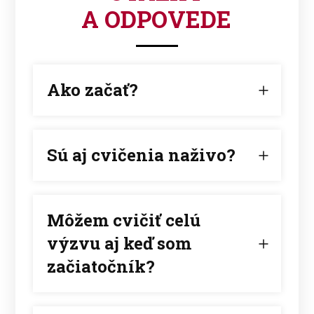
A ODPOVEDE
Ako začať?
Sú aj cvičenia naživo?
Môžem cvičiť celú
výzvu aj keď som
začiatočník?