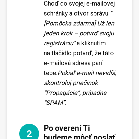
Choď do svojej e-mailovej
schránky a otvor správu
"
[Pomôcka zdarma] Už len
jeden krok – potvrď svoju
registráciu"
a kliknutím
na tlačidlo potvrď, že táto
e-mailová adresa parí
tebe.
Pokiaľ e-mail nevidíš,
skontroluj priečinok
“Propagácie”, prípadne
“SPAM”.
Po overení Ti
2
budeme môcť poslať