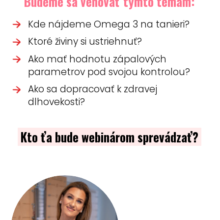
Budeme
sa veno
vať týmto témam:
Kde nájdeme Omega 3 na tanieri?
Ktoré živiny si ustriehnuť?
Ako mať hodnotu zápalových
parametrov pod svojou kontrolou?
Ako sa dopracovať k zdravej
dlhovekosti?
Kto ťa bude webinárom sprevádzať?