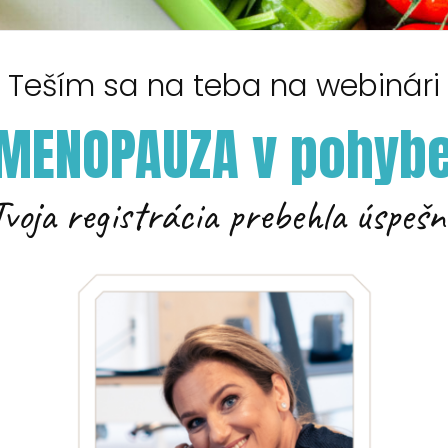
Teším sa na teba na webinári
MENOPAUZA v pohyb
Tvoja registrácia prebehla úspešn