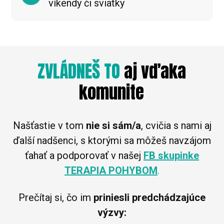
víkendy či sviatky
ZVLÁDNEŠ TO
aj vďaka
komunite
Našťastie v tom
nie si sám/a
, cvičia s nami aj
ďalší nadšenci, s ktorými sa môžeš navzájom
ťahať a podporovať v našej
FB skupinke
TERAPIA POHYBOM
.
Prečítaj si, čo im
priniesli predchádzajúce
výzvy: