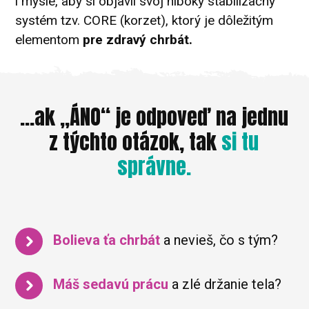
i mysle, aby si objavil svoj hlboký stabilizačný
systém tzv. CORE (korzet), ktorý je dôležitým
elementom
pre zdravý chrbát.
...ak „ÁNO“ je odpoveď na jednu
z týchto otázok, tak
si tu
správne.
Bolieva ťa chrbát
a nevieš, čo s tým?
Máš sedavú prácu
a zlé držanie tela?