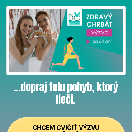
...dopraj telu pohyb, ktorý
lieči.
CHCEM CVIČIŤ VÝZVU