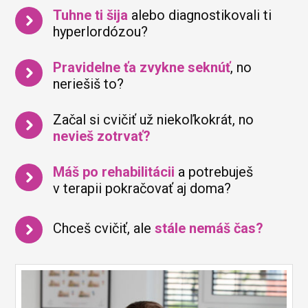
Tuhne ti šija
alebo diagnostikovali ti
hyperlordózou?
Pravidelne ťa zvykne seknúť
, no
neriešiš to?
Začal si cvičiť už niekoľkokrát, no
nevieš zotrvať?
Máš po rehabilitácii
a potrebuješ
v terapii pokračovať aj doma?
Chceš cvičiť, ale
stále nemáš čas?