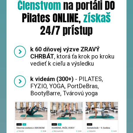
Členstvom
na portáli
DO
Pilates ONLINE
,
získaš
24/7 prístup
k 60 dňovej výzve ZRAVÝ
CHRBÁT
, ktorá ťa krok po kroku
vedieť k cieľu a výsledku
k videám (300+)
- PILATES,
FYZIO, YOGA, PortDeBras,
BootyBarre, Tvárovú yoga