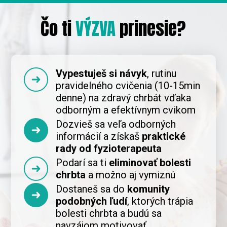
Čo ti
VÝZVA
prinesie?
Vypestuješ si návyk
, rutinu
pravidelného cvičenia (10-15min
denne) na zdravý chrbát vďaka
odborným a efektívnym cvikom
Dozvieš sa veľa odborných
informácií a získaš
praktické
rady od fyzioterapeuta
Podarí sa ti
eliminovať bolesti
chrbta
a možno aj vymiznú
Dostaneš sa do
komunity
podobných ľudí
, ktorých trápia
bolesti chrbta a budú sa
navzájom motivovať