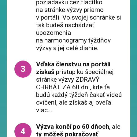
požiadavku cez tlačítko
na stránke výzvy priamo
v portáli. Vo svojej schránke si
tak budeš nachádzať
upozornenia
na harmonogramy týždňov
výzvy a jej celé dianie.
Vďaka členstvu na portáli
3
získaš
prístup ku špeciálnej
stránke výzvy ZDRAVÝ
CHRBÁT ZA 60 dní, kde ťa
budú každý týždeň čakať videá
cvičení, ale získaš aj oveľa
viac....
Výzva končí po 60 dňoch
, ale
4
ty môžeš pokračovať