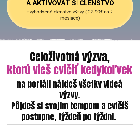
A AKTIVOVAŤ SI ČLENSTVO
zvýhodnené členstvo výzvy ( 23.90€ na 2
mesiace)
Celoživotná výzva,
ktorú vieš cvičiť kedykoľvek
na portáli nájdeš všetky videá
výzvy.
Pôjdeš si svojim tempom a cvičíš
postupne, týždeň po týždni.