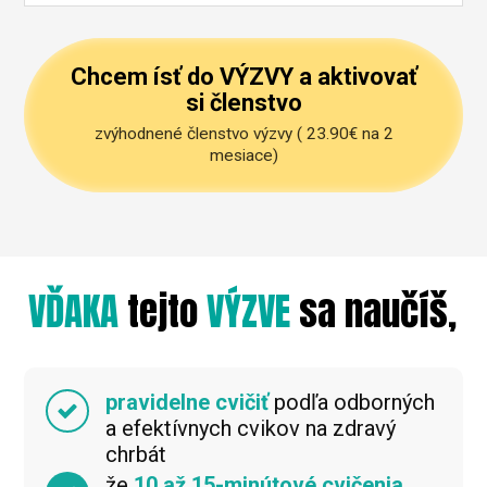
Chcem ísť do VÝZVY a aktivovať
si členstvo
zvýhodnené členstvo výzvy ( 23.90€ na 2
mesiace)
VĎAKA
tejto
VÝZVE
sa naučíš,
pravidelne cvičiť
podľa odborných
a efektívnych cvikov na zdravý
chrbát
že
10 až 15-minútové cvičenia