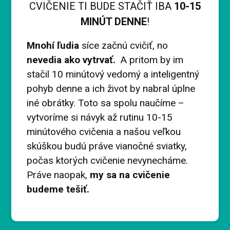
CVIČENIE TI BUDE STAČIŤ IBA
10-15
MINÚT DENNE
!
Mnohí ľudia
síce začnú cvičiť, no
nevedia ako vytrvať.
A pritom by im
stačil 10 minútový vedomý a inteligentný
pohyb denne a ich život by nabral úplne
iné obrátky. Toto sa spolu naučíme –
vytvoríme si návyk až rutinu 10-15
minútového cvičenia a našou veľkou
skúškou budú práve vianočné sviatky,
počas ktorých cvičenie nevynecháme.
Práve naopak,
my sa na cvičenie
budeme tešiť.