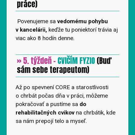
práce)
Povenujeme sa
vedomému pohybu
v kancelárii,
keďže tu poniektorí trávia aj
viac ako 8 hodín denne.
» 5. týždeň -
CVIČÍM FYZIO
(Buď
sám sebe terapeutom)
Až po spevnení CORE a starostlivosti
o chrbát počas dňa v práci, môžeme
pokračovať a pustíme sa
do
rehabilitačných cvikov
na chrbátik, kde
sa nám prepojí telo a myseľ.