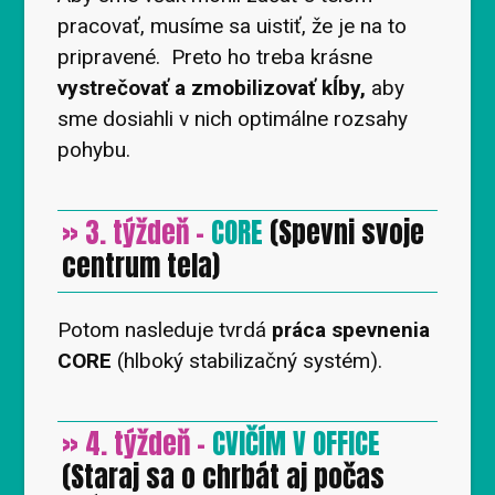
pracovať, musíme sa uistiť, že je na to
pripravené. Preto ho treba krásne
vystrečovať a zmobilizovať kĺby,
aby
sme dosiahli v nich optimálne rozsahy
pohybu.
» 3. týždeň -
CORE
(Spevni svoje
centrum tela)
Potom nasleduje tvrdá
práca spevnenia
CORE
(hlboký stabilizačný systém).
» 4. týždeň -
CVIČÍM V OFFICE
(Staraj sa o chrbát aj počas