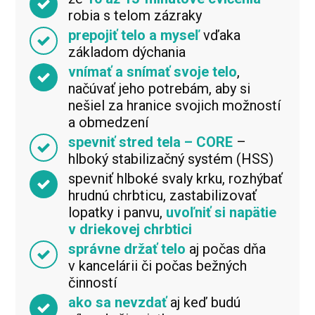
robia s telom zázraky
prepojiť telo a myseľ
vďaka
základom dýchania
vnímať a snímať svoje telo
,
načúvať jeho potrebám, aby si
nešiel za hranice svojich možností
a obmedzení
spevniť stred tela – CORE
–
hlboký stabilizačný systém (HSS)
spevniť hlboké svaly krku, rozhýbať
hrudnú chrbticu, zastabilizovať
lopatky i panvu,
uvoľniť si napätie
v driekovej chrbtici
správne držať telo
aj počas dňa
v kancelárii či počas bežných
činností
ako sa nevzdať
aj keď budú