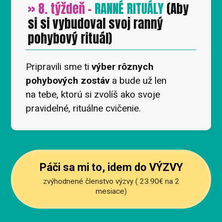
» 8. týždeň -
RANNÉ RITUÁLY
(Aby
si si vybudoval svoj ranný
pohybový rituál)
Pripravili sme ti
výber rôznych
pohybových zostáv
a bude už len
na tebe, ktorú si zvolíš ako svoje
pravidelné, rituálne cvičenie.
Páči sa mi to, idem do VÝZVY
zvýhodnené členstvo výzvy ( 23.90€ na 2
mesiace)