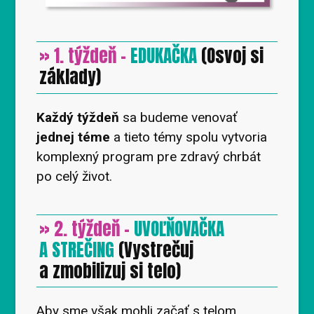
» 1. týždeň -
EDUKAČKA
(Osvoj si
základy)
Každý týždeň
sa budeme venovať
jednej téme
a tieto témy spolu vytvoria
komplexný program pre zdravý chrbát
po celý život.
» 2. týždeň -
UVOĽŇOVAČKA
A STREČING
(Vystrečuj
a zmobilizuj si telo)
Aby sme však mohli začať s telom