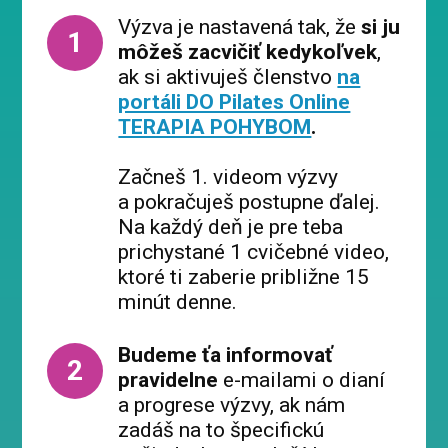
Výzva je nastavená tak, že
si ju
1
môžeš zacvičiť kedykoľvek
,
ak si aktivuješ členstvo
na
portáli DO Pilates Online
TERAPIA POHYBOM
.
Začneš 1. videom výzvy
a pokračuješ postupne ďalej.
Na každý deň je pre teba
prichystané 1 cvičebné video,
ktoré ti zaberie približne 15
minút denne.
Budeme ťa informovať
2
pravidelne
e-mailami o dianí
a progrese výzvy, ak nám
zadáš na to špecifickú