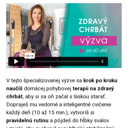
V tejto špecializovanej výzve sa
krok po kroku
naučíš
domácej pohybovej
terapii na zdravý
chrbát
, aby si sa oň začal s láskou starať.
Dopraješ mu vedomé a inteligentné cvičenie
každý deň (10 až 15 min.), vytvoríš si
pravidelnú rutinu
a pôjdeš do hĺbky svalov