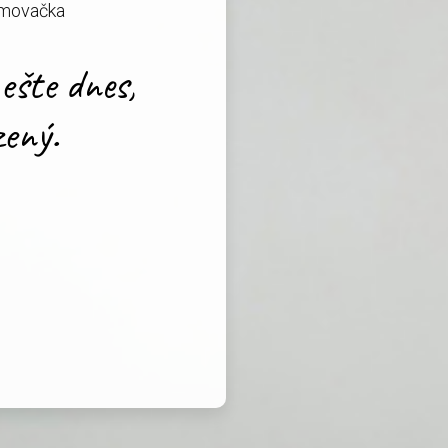
ormovačka
ešte dnes,
zený.