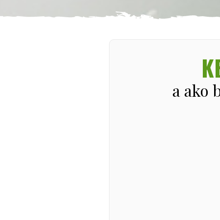
K
a ako 