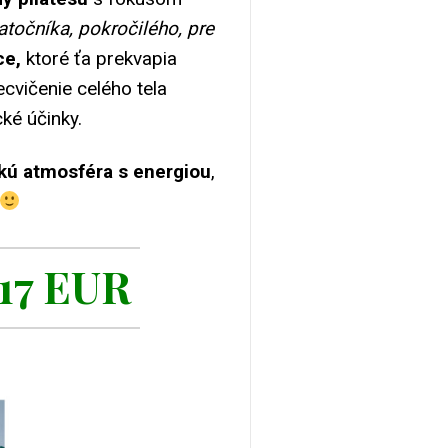
atočníka, pokročilého, pre
ce,
ktoré ťa prekvapia
ecvičenie celého tela
ké účinky.
ckú atmosféra s energiou
,
 17 EUR