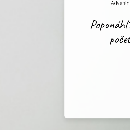
Adventná
Poponáhľa
poče