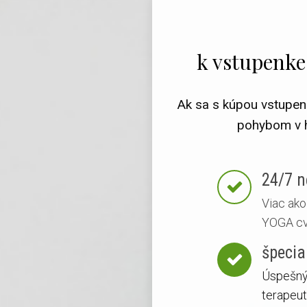
k vstupenke
Ak sa s kúpou vstupen
pohybom v h
24/7 n
Viac ak
YOGA cvi
špecia
Úspešný 
terapeut