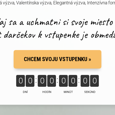
 výzva, Valentínska výzva, Elegantná výzva, Intenzívna f
j sa a uchmatni si svoje miesto 
t darčekov k vstupenke je obmed
CHCEM SVOJU VSTUPENKU »
0
0
0
0
0
0
0
0
DNÍ
HODÍN
MINÚT
SEKÚND