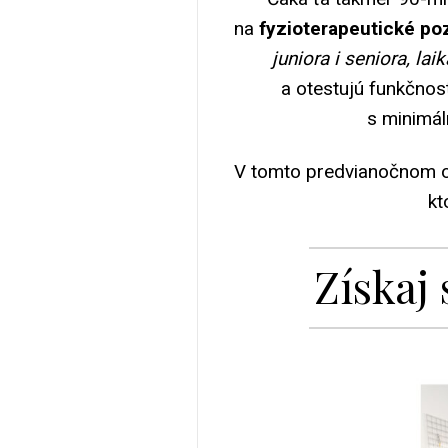
na
fyzioterapeutické pozí
juniora i seniora, lai
a otestujú funkčnosť
s minimál
V tomto predvianočnom 
kt
Získaj