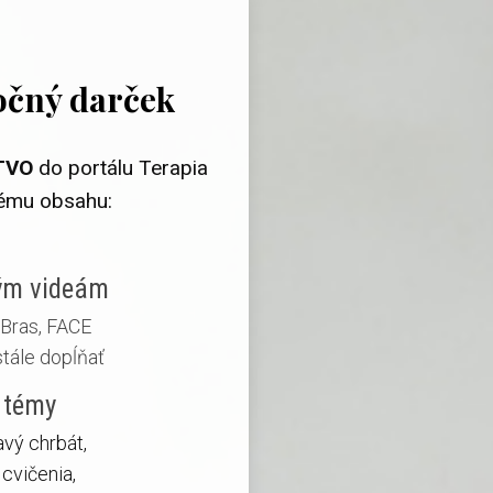
očný darček
TVO
do portálu Terapia
nému obsahu:
ným videám
eBras, FACE
stále dopĺňať
 témy
avý chrbát,
cvičenia,