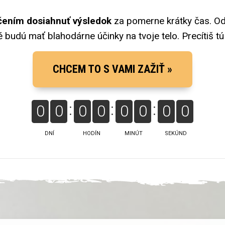
čením dosiahnuť výsledok
za pomerne krátky čas. Odha
é budú mať blahodárne účinky na tvoje telo. Precítiš tú s
CHCEM TO S VAMI ZAŽIŤ »
0
0
0
0
0
0
0
0
DNÍ
HODÍN
MINÚT
SEKÚND