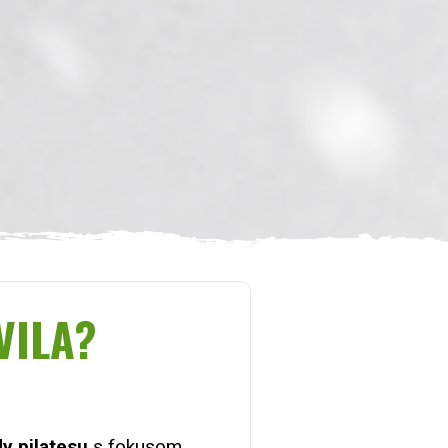
VILA?
y pilatesu
s fokusom