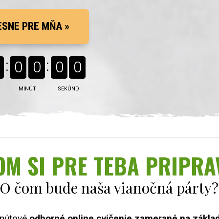
ESNE PRE MŇA »
0
0
0
0
MINÚT
SEKÚND
OM SI PRE TEBA PRIPRA
O čom bude naša vianočná párty?
inútové
odborné online cvičenie zamerané na základ