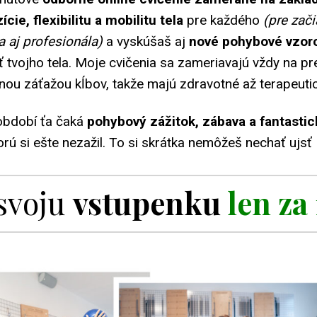
cie, flexibilitu a mobilitu tela
pre každého
(pre zači
ka aj profesionála)
a vyskúšaš aj
nové pohybové vzor
 tvojho tela. Moje cvičenia sa zameriavajú vždy na pr
nou záťažou kĺbov, takže majú zdravotné až terapeutic
období ťa čaká
pohybový zážitok, zábava a fantasti
orú si ešte nezažil. To si skrátka nemôžeš nechať ujsť
 svoju
vstupenku
len za