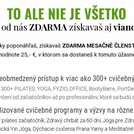
TO ALE NIE JE VŠETKO
 od nás
ZDARMA
získavaš aj
vian
ky poponáhľaš, získavaš
ZDARMA MESAČNÉ ČLENS
odnote 25,- €, v ktorom sa dostaneš k tomuto úžas
eobmedzený prístup k viac ako 300+ cvičeb
o 300+ PILATES, YOGA, FYZIO, OFFICE, BootyBarre, PortD
čení od začiatočníkov až po profesionálov, ktoré sa budú 
lizované cvičebné programy a výzvy na rôzne
pilates začiatočník, Zdravý chrbát za 60 dní, Jóga pre Zdr
ická Yin Jóga, Dýchacie cvičenia Prana Yamy a Meditačné 