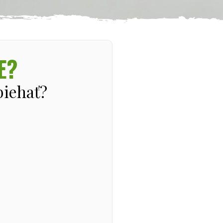
E?
biehať?