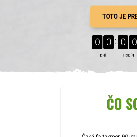
TOTO JE PR
0
0
0
0
DNÍ
HODÍN
ČO S
Čaká ťa takmer 90-m