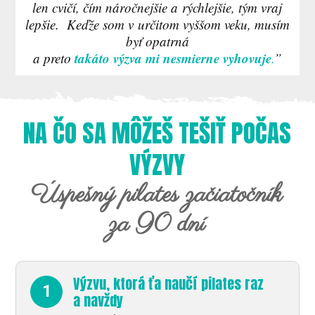
len cvičí, čím náročnejšie a rýchlejšie, tým vraj
lepšie. Keďže som v určitom vyššom veku, musím
byť opatrná
takáto výzva mi nesmierne vyhovuje
a preto
.
”
NA ČO SA MÔŽEŠ TEŠIŤ POČAS
VÝZVY
Úspešný pilates začiatočník
za 90 dní
Výzvu, ktorá ťa naučí pilates raz
1
a navždy