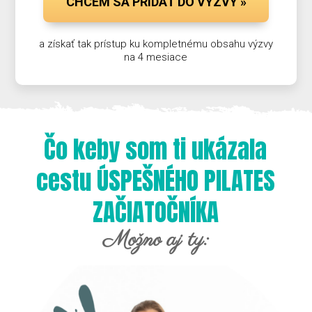
CHCEM SA PRIDAŤ DO VÝZVY »
a získať tak prístup ku kompletnému obsahu výzvy
na 4 mesiace
Čo keby som ti ukázala
cestu ÚSPEŠNÉHO PILATES
ZAČIATOČNÍKA
Možno aj ty: