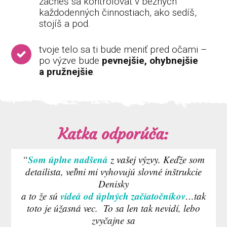
začneš sa kontrolovať v bežných
každodenných činnostiach, ako sedíš,
stojíš a pod.
tvoje telo sa ti bude meniť pred očami –
po výzve bude
pevnejšie, ohybnejšie
a pružnejšie
.
Katka odporúča:
Som úplne n
adšená
“
z vašej výzvy.
Keďže som
detailista, veľmi mi vyhovujú slovné inštrukcie
Denisky
videá od úplných začiatočníkov
a to že sú
…tak
toto je úžasná vec. To sa len tak nevidí, lebo
zvyčajne sa