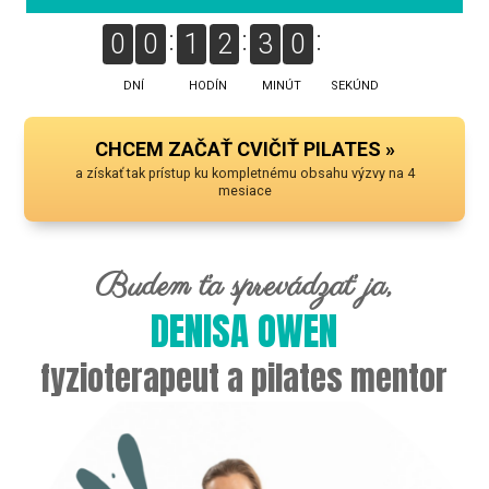
0
0
1
2
3
0
2
8
DNÍ
HODÍN
MINÚT
SEKÚND
CHCEM ZAČAŤ CVIČIŤ PILATES »
a získať tak prístup ku kompletnému obsahu výzvy na 4
mesiace
Budem ťa sprevádzať ja,
DENISA OWEN
fyzioterapeut a pilates mentor