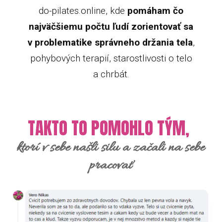
do-pilates.online, kde
pomáham čo
najväčšiemu počtu ľudí zorientovať sa
v problematike správneho držania tela
,
pohybových terapií, starostlivosti o telo
a chrbát.
TAKTO TO POMOHLO TÝM,
ktorí v sebe našli silu a začali na sebe
pracovať