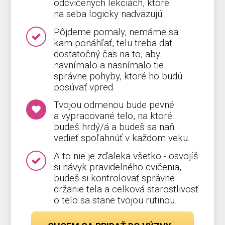
odcvičených lekciách, ktoré
na seba logicky nadväzujú.
Pôjdeme pomaly, nemáme sa
kam ponáhľať, telu treba dať
dostatočný čas na to, aby
navnímalo a nasnímalo tie
správne pohyby, ktoré ho budú
posúvať vpred.
Tvojou odmenou bude pevné
a vypracované telo, na ktoré
budeš hrdý/á a budeš sa naň
vedieť spoľahnúť v každom veku.
A to nie je zďaleka všetko - osvojíš
si návyk pravidelného cvičenia,
budeš si kontrolovať správne
držanie tela a celková starostlivosť
o telo sa stane tvojou rutinou.