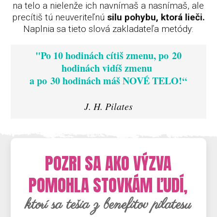
na telo a nielenže ich navnímaš a nasnímaš, ale
precítiš tú neuveriteľnú
silu pohybu, ktorá lieči.
Naplnia sa tieto slová zakladateľa metódy:
"Po 10 hodinách cítiš zmenu, po 20
hodinách vidíš zmenu
a po 30 hodinách máš NOVÉ TELO!“
J. H. Pilates
POZRI SA AKO VÝZVA
POMOHLA STOVKÁM ĽUDÍ,
ktorí sa tešia z benefitov pilatesu