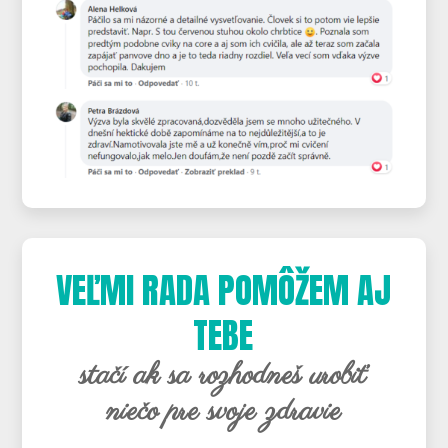
VEĽMI RADA POMÔŽEM AJ
TEBE
stačí ak sa rozhodneš urobiť
niečo pre svoje zdravie