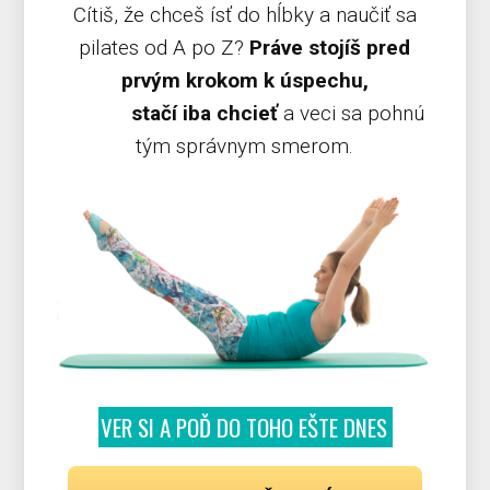
Cítiš, že chceš ísť do hĺbky a naučiť sa
pilates od A po Z?
Práve stojíš pred
prvým krokom k úspechu,
stačí iba chcieť
a veci sa pohnú
tým správnym smerom.
VER SI A POĎ DO TOHO EŠTE DNES