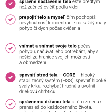
správne nastavenie tela
ešte predtým
než začneš cvičiť podľa videí
prepojiť telo a myseľ
, čím pochopíš
nevyhnutnosť koncentrácie na každý malý
pohyb či dych počas cvičenia
vnímať a snímať svoje telo
počas
pohybu, načúvať jeho potrebám, aby si
nešiel za hranice svojich možností
a obmedzení
spevniť stred tela – CORE
– hlboký
stabilizačný systém (HSS), spevniť hlboké
svaly krku, rozhýbať hrudnú a uvoľniť
driekovú chrbticu
správnemu držaniu tela
a túto zmenu si
prenesieš do každodenného života,