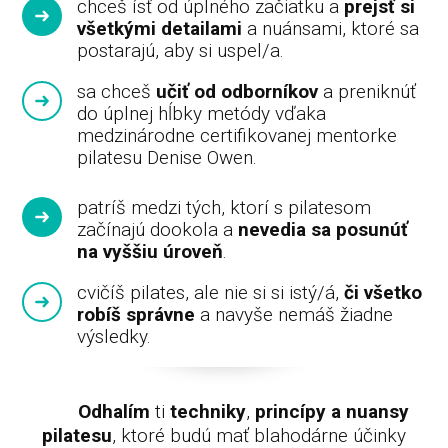
chceš ísť od úplného začiatku a
prejsť si
všetkými detailami
a nuánsami, ktoré sa
postarajú, aby si uspel/a.
sa chceš
učiť od odborníkov
a preniknúť
do úplnej hĺbky metódy vďaka
medzinárodne certifikovanej mentorke
pilatesu Denise Owen.
patríš medzi tých, ktorí s pilatesom
začínajú dookola a
nevedia sa posunúť
na vyššiu úroveň
.
cvičíš pilates, ale nie si si istý/á,
či všetko
robíš správne
a navyše nemáš žiadne
výsledky.
Odhalím
ti
techniky
,
princípy a nuansy
pilatesu
, ktoré budú mať blahodárne účinky