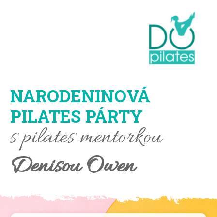
NARODENINOVÁ
PILATES PÁRTY
s pilates mentorkou
Denisou Owen