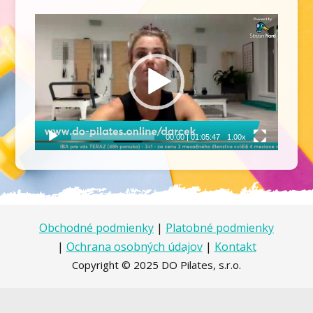
Video
prehrávač
00:00
|
01:05:47
1.00x
Obchodné podmienky
|
Platobné podmienky
|
Ochrana osobných údajov
|
Kontakt
Copyright © 2025 DO Pilates, s.r.o.