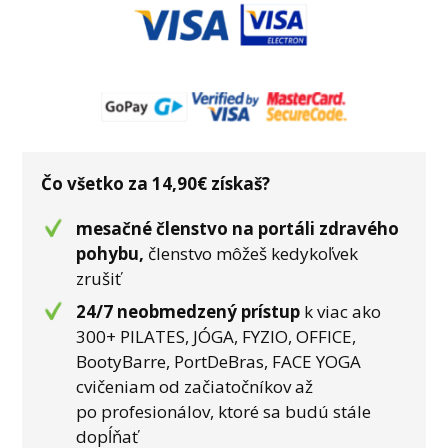
Čo všetko za 14,90€ získaš?
mesačné členstvo na portáli zdravého
pohybu,
členstvo môžeš kedykoľvek
zrušiť
24/7 neobmedzený prístup
k viac ako
300+ PILATES, JÓGA, FYZIO, OFFICE,
BootyBarre, PortDeBras, FACE YOGA
cvičeniam od začiatočníkov až
po profesionálov, ktoré sa budú stále
dopĺňať