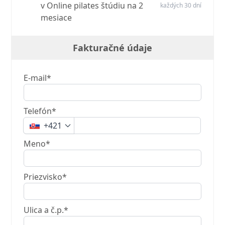
v Online pilates štúdiu na 2
každých 30 dní
mesiace
Fakturačné údaje
E-mail*
Telefón*
+421
Meno*
Priezvisko*
Ulica a č.p.*