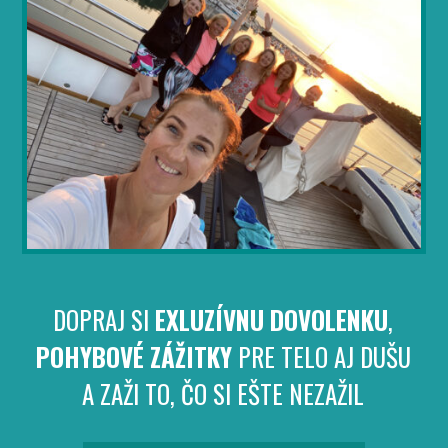
DOPRAJ SI
EXLUZÍVNU DOVOLENKU
,
POHYBOVÉ ZÁŽITKY
PRE TELO AJ DUŠU
A ZAŽI TO, ČO SI EŠTE NEZAŽIL