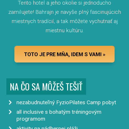
Tento hotel a jeho okolie si jednoducho
zamilujete! Bahrajn je navyše plný fascinujúcich
miestnych tradícií, a tak môžete vychutnať aj
miestnu kultúru.
TOTO JE PRE MŇA, IDEM S VAMI »
NA ČO SA MÔŽEŠ TEŠIŤ
nezabudnuteľný FyzioPilates Camp pobyt
all inclusive s bohatým tréningovým
programom
aktivity na nádhernej pláži