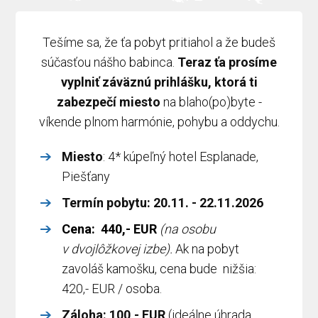
Tešíme sa, že ťa pobyt pritiahol a že budeš
súčasťou nášho babinca.
Teraz ťa prosíme
vyplniť
záväznú prihlášku, ktorá ti
zabezpečí miesto
na blaho(po)byte -
víkende plnom harmónie, pohybu a oddychu.
Miesto
: 4* kúpeľný hotel Esplanade,
Piešťany
Termín pobytu:
20.11. - 22.11.2026
Cena: 440,-
EUR
(na osobu
v dvojlôžkovej izbe).
Ak na pobyt
zavoláš kamošku, cena bude nižšia:
420,- EUR / osoba.
Záloha: 100,- EUR
(ideálne úhrada